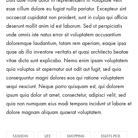
Duis aute irure dolor in reprehenderit in voluptate velit
esse cillum dolore eu fugiat nulla pariatur. Excepteur sint
occaecat cupidatat non proident, sunt in culpa qui officia
deserunt mollit anim id est laborum. Sed ut perspiciatis
unde omnis iste natus error sit voluptatem accusantium
doloremque laudantium, totam rem aperiam, eaque ipsa
quae ab illo inventore veritatis et quasi architecto beatae
vitae dicta sunt explicabo. Nemo enim ipsam voluptatem
quia voluptas sit aspernatur aut odit aut fugit, sed quia
consequuntur magni dolores eos qui ratione voluptatem
sequi nesciunt. Neque porro quisquam est, qui dolorem
ipsum quia dolor sit amet, consectetur, adipisci velit, sed
quia non numquam eius modi tempora incidunt ut labore et
dolore magnam aliquam quaerat voluptatem.
FASHION
LIFE
SHOPPING
STAFFS PICK